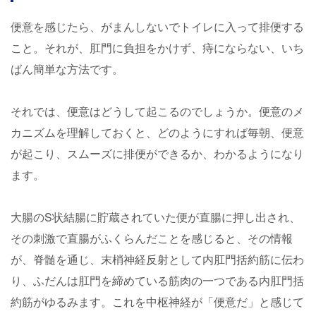
便意を感じたら、がまんしないでトイレに入って排便する
こと。それが、肛門に負担をかけず、痔にならない、いち
ばん簡単な方法です。
それでは、便意はどうして起こるのでしょうか。便意のメ
カニズムを理解しておくと、どのようにすれば毎朝、便意
が起こり、スムーズに排便ができるか、わかるようになり
ます。
大腸のS状結腸に貯蔵されていた便が直腸に押し出され、
その刺激で直腸がふくらんだことを感じると、その情報
が、脊髄を通じ、末梢神経反射として内肛門括約筋に伝わ
り、ふだんは肛門を締めている筋肉の一つである内肛門括
約筋がゆるみます。これを中枢神経が「便意だ」と感じて