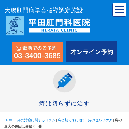
大腸肛門病学会指導認定施設
痔は切らずに治す
HOME
|
痔の治療に関するコラム
|
痔は切らずに治す
|
痔のセルフケア
|
痔の
最大の原因は便秘と下痢